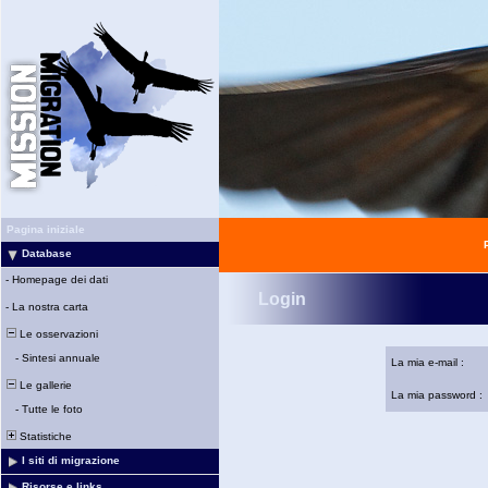
Pagina iniziale
Database
-
Homepage dei dati
Login
-
La nostra carta
Le osservazioni
-
Sintesi annuale
La mia e-mail :
Le gallerie
La mia password :
-
Tutte le foto
Statistiche
I siti di migrazione
Risorse e links