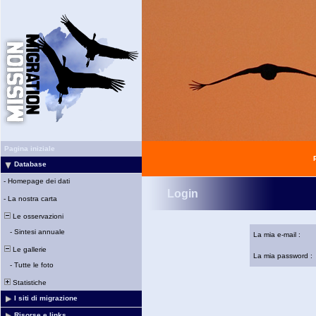
Pagina iniziale
Database
-
Homepage dei dati
Login
-
La nostra carta
Le osservazioni
-
Sintesi annuale
La mia e-mail :
Le gallerie
La mia password :
-
Tutte le foto
Statistiche
I siti di migrazione
Risorse e links