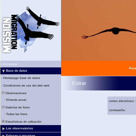
Homepage
Para
Base de datos
-
Homepage base de datos
Entrar
-
Condiciones de uso del sitio web
Observaciones
-
Síntesis anual
correo electrónico :
Galerías de fotos
contraseña :
-
Todas las fotos
Estadísticas de utilización
Los observatorios
Enlaces y recursos