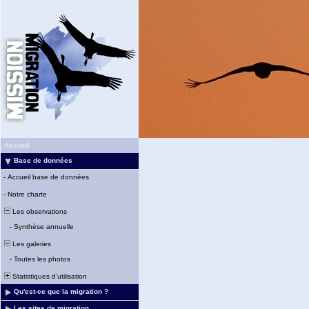
Accueil
Base de données
-
Accueil base de données
-
Notre charte
Les observations
-
Synthèse annuelle
Les galeries
-
Toutes les photos
Statistiques d'utilisation
Qu'est-ce que la migration ?
Les sites de migration