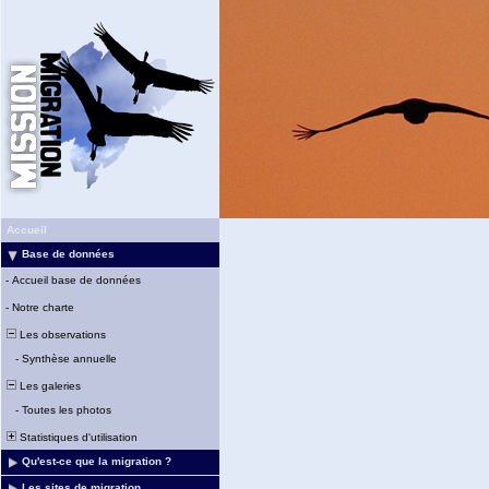
Accueil
Base de données
-
Accueil base de données
-
Notre charte
Les observations
-
Synthèse annuelle
Les galeries
-
Toutes les photos
Statistiques d'utilisation
Qu'est-ce que la migration ?
Les sites de migration