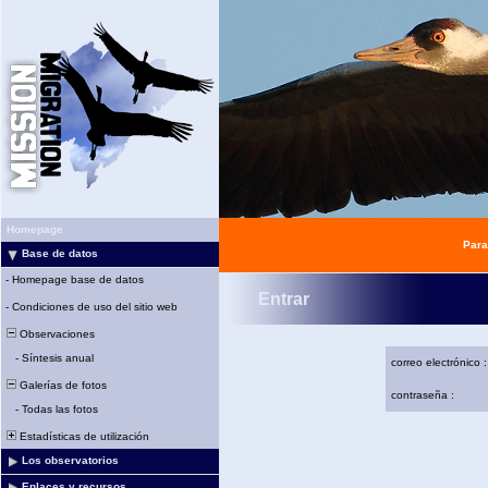
Homepage
Para
Base de datos
-
Homepage base de datos
Entrar
-
Condiciones de uso del sitio web
Observaciones
-
Síntesis anual
correo electrónico :
Galerías de fotos
contraseña :
-
Todas las fotos
Estadísticas de utilización
Los observatorios
Enlaces y recursos