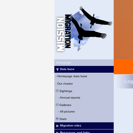
Homepage
Data base
-
Homepage data base
Log
-
Our charter
Sightings
-
Annual reports
Galleries
-
All pictures
Stats
Migration sites
Resources and links