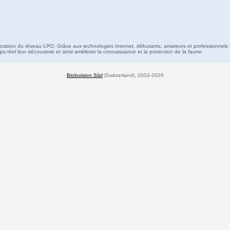
boration du réseau LPO. Grâce aux technologies Internet, débutants, amateurs et professionnels 
s réel leur découverte et ainsi améliorer la connaissance et la protection de la faune
Biolovision Sàrl
(Switzerland), 2003-2026