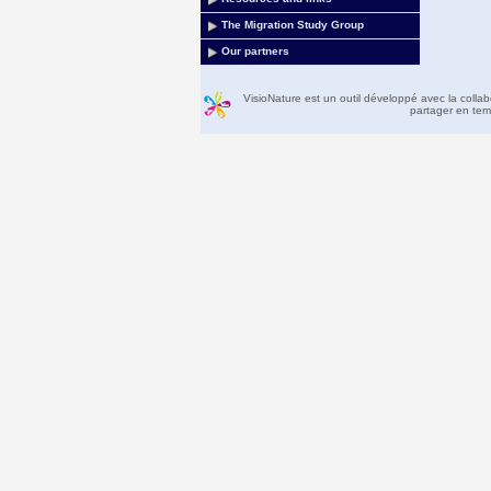
The Migration Study Group
Our partners
VisioNature est un outil développé avec la colla
partager en temp