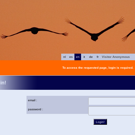
nl
es
en
it
de
fr
Visitor Anonymous
To access the requested page, login is required.
in!
email :
password :