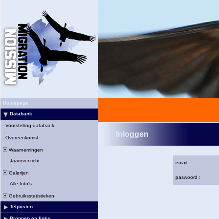
Homepage
Databank
-
Voorstelling databank
Inloggen
-
Overeenkomst
Waarnemingen
-
Jaaroverzicht
email :
Galerijen
paswoord :
-
Alle foto's
Gebruiksstatistieken
Telposten
Bronnen en links