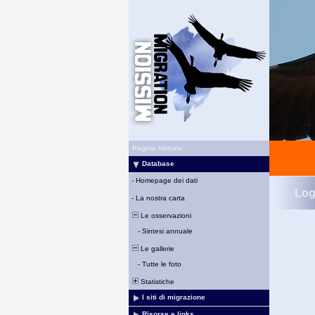
Pagina iniziale
Database
-
Homepage dei dati
Log
-
La nostra carta
Le osservazioni
-
Sintesi annuale
Le gallerie
-
Tutte le foto
Statistiche
I siti di migrazione
Risorse e links