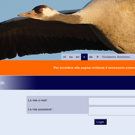
nl
es
en
it
de
fr
Visitatore Anonimo
Per accedere alla pagina richiesta è necessario connet
in
La mia e-mail :
La mia password :