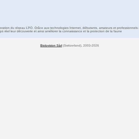
boration du réseau LPO. Grâce aux technologies Internet, débutants, amateurs et professionnels 
s réel leur découverte et ainsi améliorer la connaissance et la protection de la faune
Biolovision Sàrl
(Switzerland), 2003-2026