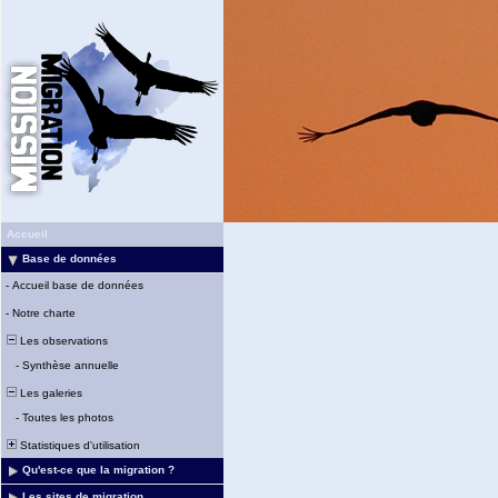
Accueil
Base de données
-
Accueil base de données
-
Notre charte
Les observations
-
Synthèse annuelle
Les galeries
-
Toutes les photos
Statistiques d'utilisation
Qu'est-ce que la migration ?
Les sites de migration