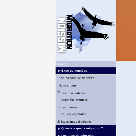
Accueil
Base de données
-
Accueil base de données
-
Notre charte
Les observations
-
Synthèse annuelle
Les galeries
-
Toutes les photos
Statistiques d'utilisation
Qu'est-ce que la migration ?
Les sites de migration