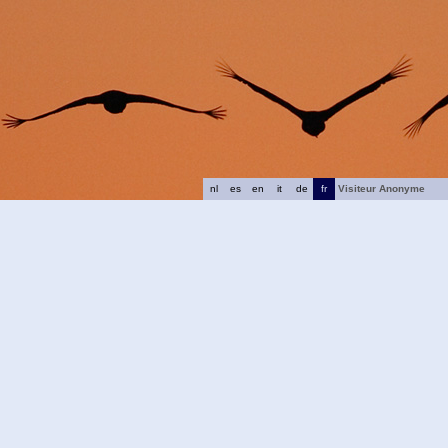
nl
es
en
it
de
fr
Visiteur Anonyme