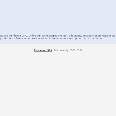
boration du réseau LPO. Grâce aux technologies Internet, débutants, amateurs et professionnels 
s réel leur découverte et ainsi améliorer la connaissance et la protection de la faune
Biolovision Sàrl
(Switzerland), 2003-2026