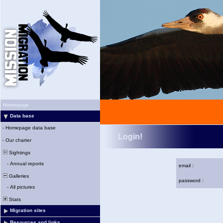
Homepage
Data base
-
Homepage data base
Login!
-
Our charter
Sightings
-
Annual reports
email :
Galleries
password :
-
All pictures
Stats
Migration sites
Resources and links