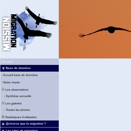
Accueil
Base de données
-
Accueil base de données
-
Notre charte
Les observations
-
Synthèse annuelle
Les galeries
-
Toutes les photos
Statistiques d'utilisation
Qu'est-ce que la migration ?
Les sites de migration