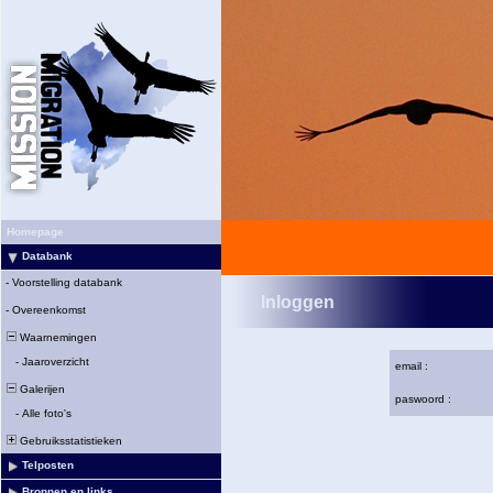
Homepage
Databank
-
Voorstelling databank
Inloggen
-
Overeenkomst
Waarnemingen
-
Jaaroverzicht
email :
Galerijen
paswoord :
-
Alle foto's
Gebruiksstatistieken
Telposten
Bronnen en links