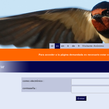
nl
es
en
it
de
fr
Visitante Anónimo
Para acceder a la página demandada es necesario estar 
rar
correo electrónico :
contraseña :