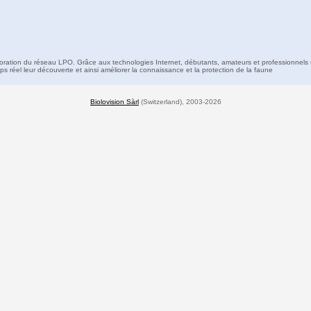
boration du réseau LPO. Grâce aux technologies Internet, débutants, amateurs et professionnels 
s réel leur découverte et ainsi améliorer la connaissance et la protection de la faune
Biolovision Sàrl
(Switzerland), 2003-2026