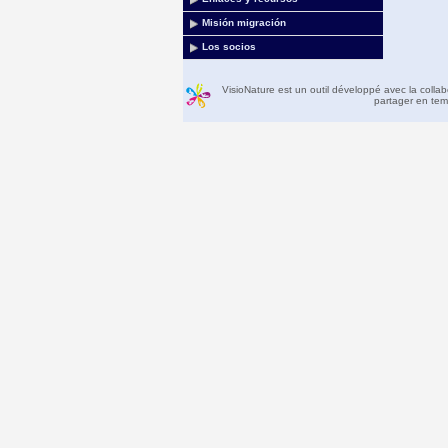
Misión migración
Los socios
VisioNature est un outil développé avec la colla
partager en temp