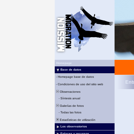
Homepage
Base de datos
-
Homepage base de datos
Ent
-
Condiciones de uso del sitio web
Observaciones
-
Síntesis anual
Galerías de fotos
-
Todas las fotos
Estadísticas de utilización
Los observatorios
Enlaces y recursos