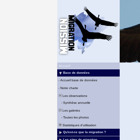
Accueil
Base de données
-
Accueil base de données
-
Notre charte
Les observations
-
Synthèse annuelle
Les galeries
-
Toutes les photos
Statistiques d'utilisation
Qu'est-ce que la migration ?
Les sites de migration