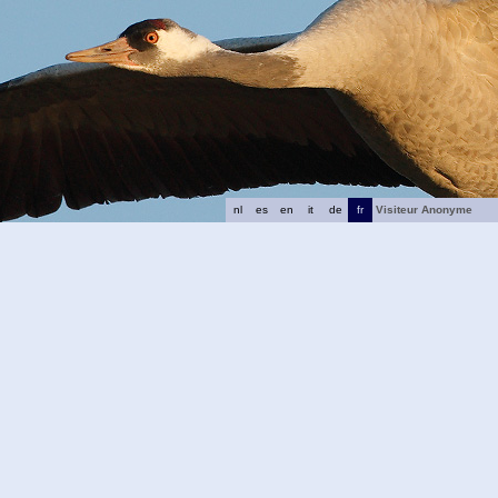
nl
es
en
it
de
fr
Visiteur Anonyme