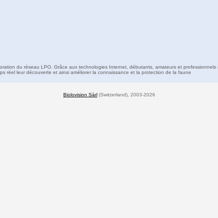
boration du réseau LPO. Grâce aux technologies Internet, débutants, amateurs et professionnels 
s réel leur découverte et ainsi améliorer la connaissance et la protection de la faune
Biolovision Sàrl
(Switzerland), 2003-2026