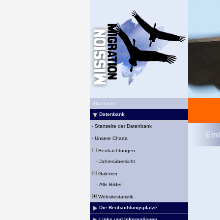
Startseite
Datenbank
-
Startseite der Datenbank
Ein
-
Unsere Charta
Beobachtungen
-
Jahresübersicht
Galerien
-
Alle Bilder
Websitestatistik
Die Beobachtungsplätze
Links und Informationen