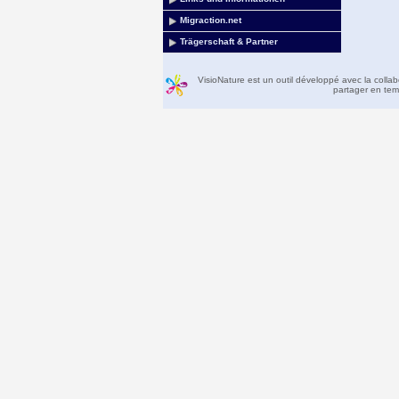
Migraction.net
Trägerschaft & Partner
VisioNature est un outil développé avec la colla
partager en temp