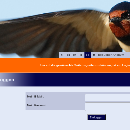
nl
es
en
it
de
fr
Besucher Anonym
Um auf die gewünschte Seite zugreifen zu können, ist ein Login 
loggen
Mein E-Mail :
Mein Passwort :