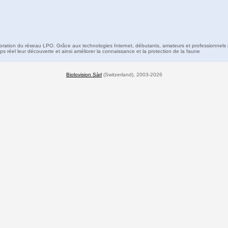
boration du réseau LPO. Grâce aux technologies Internet, débutants, amateurs et professionnels 
s réel leur découverte et ainsi améliorer la connaissance et la protection de la faune
Biolovision Sàrl
(Switzerland), 2003-2026