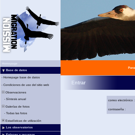
Homepage
Para
Base de datos
-
Homepage base de datos
Entrar
-
Condiciones de uso del sitio web
Observaciones
-
Síntesis anual
correo electrónico :
Galerías de fotos
contraseña :
-
Todas las fotos
Estadísticas de utilización
Los observatorios
Enlaces y recursos