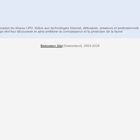
boration du réseau LPO. Grâce aux technologies Internet, débutants, amateurs et professionnels 
s réel leur découverte et ainsi améliorer la connaissance et la protection de la faune
Biolovision Sàrl
(Switzerland), 2003-2026