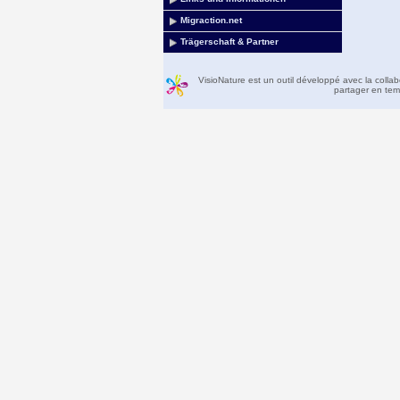
Migraction.net
Trägerschaft & Partner
VisioNature est un outil développé avec la colla
partager en temp