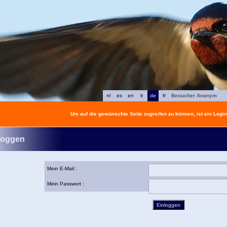
nl
es
en
it
de
fr
Besucher Anonym
Um auf die gewünschte Seite zugreifen zu können, ist ein Login 
loggen
Mein E-Mail :
Mein Passwort :