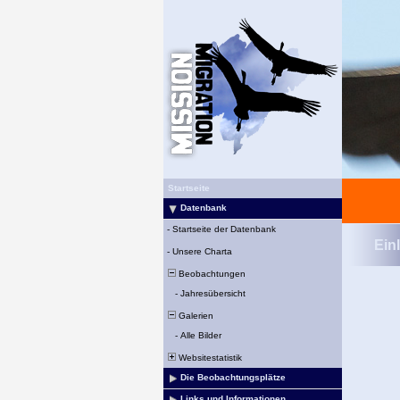
Startseite
Datenbank
-
Startseite der Datenbank
Ein
-
Unsere Charta
Beobachtungen
-
Jahresübersicht
Galerien
-
Alle Bilder
Websitestatistik
Die Beobachtungsplätze
Links und Informationen