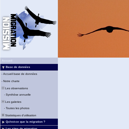
Accueil
Base de données
-
Accueil base de données
-
Notre charte
Les observations
-
Synthèse annuelle
Les galeries
-
Toutes les photos
Statistiques d'utilisation
Qu'est-ce que la migration ?
Les sites de migration