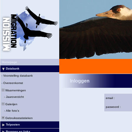
Homepage
Databank
-
Voorstelling databank
Inloggen
-
Overeenkomst
Waarnemingen
-
Jaaroverzicht
email :
Galerijen
paswoord :
-
Alle foto's
Gebruiksstatistieken
Telposten
Bronnen en links