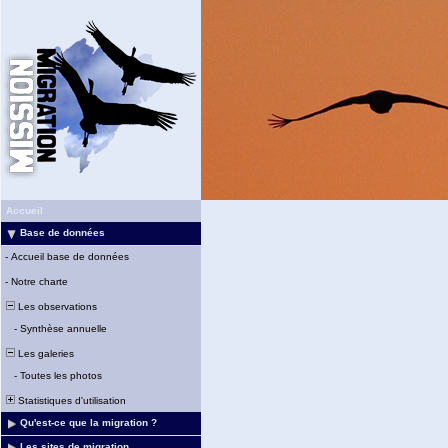
Accueil
Base de données
-
Accueil base de données
-
Notre charte
Les observations
-
Synthèse annuelle
Les galeries
-
Toutes les photos
Statistiques d'utilisation
Qu'est-ce que la migration ?
Les sites de migration