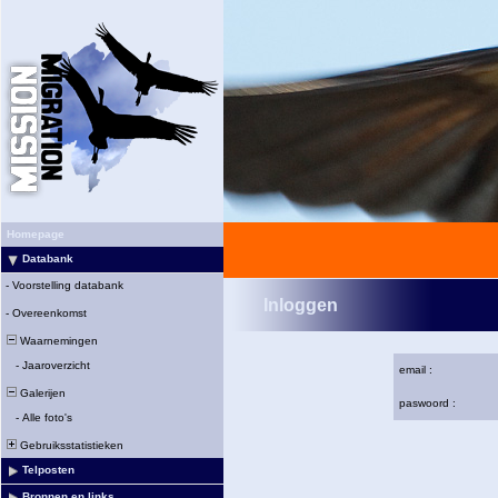
Homepage
Databank
-
Voorstelling databank
Inloggen
-
Overeenkomst
Waarnemingen
-
Jaaroverzicht
email :
Galerijen
paswoord :
-
Alle foto's
Gebruiksstatistieken
Telposten
Bronnen en links