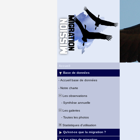
Accueil
Base de données
-
Accueil base de données
-
Notre charte
Les observations
-
Synthèse annuelle
Les galeries
-
Toutes les photos
Statistiques d'utilisation
Qu'est-ce que la migration ?
Les sites de migration