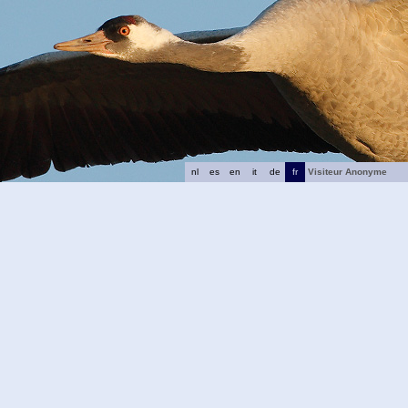
nl
es
en
it
de
fr
Visiteur Anonyme