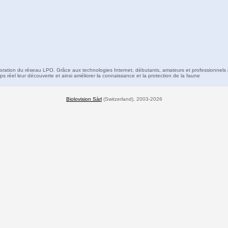
boration du réseau LPO. Grâce aux technologies Internet, débutants, amateurs et professionnels 
s réel leur découverte et ainsi améliorer la connaissance et la protection de la faune
Biolovision Sàrl
(Switzerland), 2003-2026