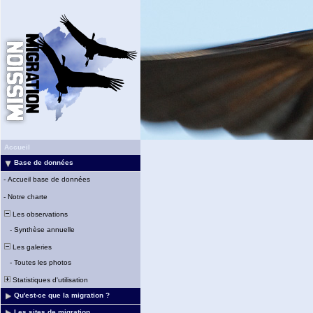
Accueil
Base de données
-
Accueil base de données
-
Notre charte
Les observations
-
Synthèse annuelle
Les galeries
-
Toutes les photos
Statistiques d'utilisation
Qu'est-ce que la migration ?
Les sites de migration