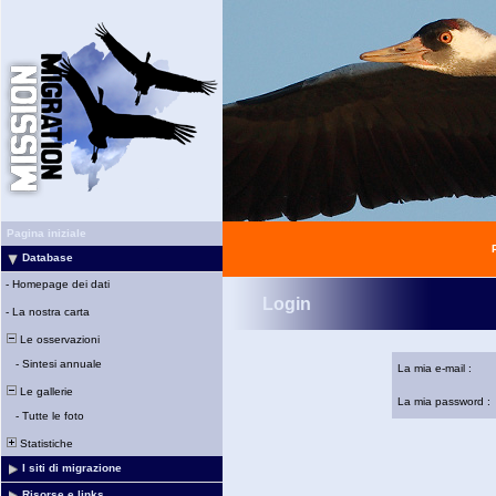
Pagina iniziale
Database
-
Homepage dei dati
Login
-
La nostra carta
Le osservazioni
-
Sintesi annuale
La mia e-mail :
Le gallerie
La mia password :
-
Tutte le foto
Statistiche
I siti di migrazione
Risorse e links