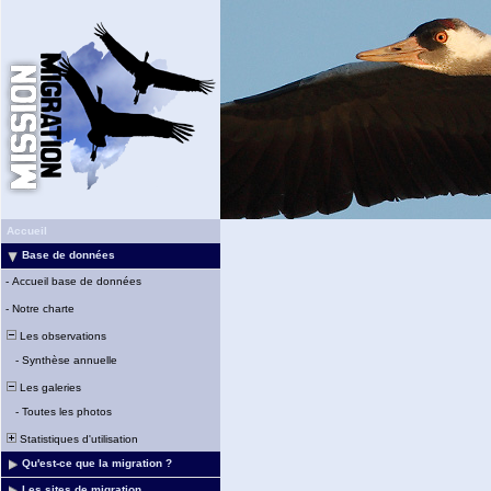
Accueil
Base de données
-
Accueil base de données
-
Notre charte
Les observations
-
Synthèse annuelle
Les galeries
-
Toutes les photos
Statistiques d'utilisation
Qu'est-ce que la migration ?
Les sites de migration