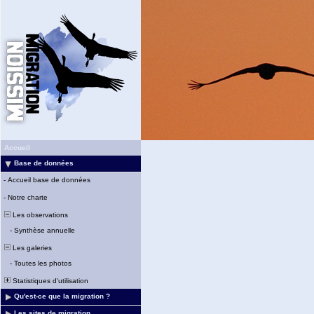
Accueil
Base de données
-
Accueil base de données
-
Notre charte
Les observations
-
Synthèse annuelle
Les galeries
-
Toutes les photos
Statistiques d'utilisation
Qu'est-ce que la migration ?
Les sites de migration