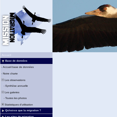
Accueil
Base de données
-
Accueil base de données
-
Notre charte
Les observations
-
Synthèse annuelle
Les galeries
-
Toutes les photos
Statistiques d'utilisation
Qu'est-ce que la migration ?
Les sites de migration