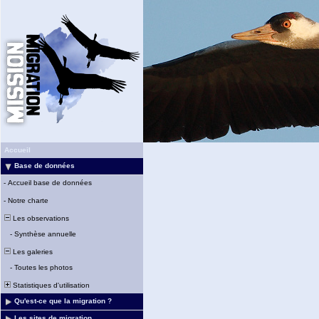
Accueil
Base de données
-
Accueil base de données
-
Notre charte
Les observations
-
Synthèse annuelle
Les galeries
-
Toutes les photos
Statistiques d'utilisation
Qu'est-ce que la migration ?
Les sites de migration