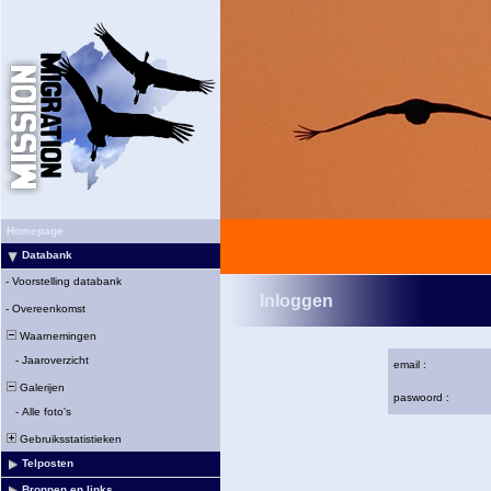
Homepage
Databank
-
Voorstelling databank
Inloggen
-
Overeenkomst
Waarnemingen
-
Jaaroverzicht
email :
Galerijen
paswoord :
-
Alle foto's
Gebruiksstatistieken
Telposten
Bronnen en links