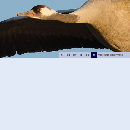
nl
es
en
it
de
fr
Visiteur Anonyme