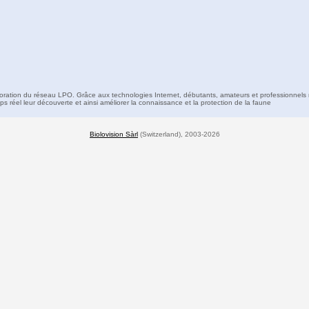
boration du réseau LPO. Grâce aux technologies Internet, débutants, amateurs et professionnels 
s réel leur découverte et ainsi améliorer la connaissance et la protection de la faune
Biolovision Sàrl
(Switzerland), 2003-2026