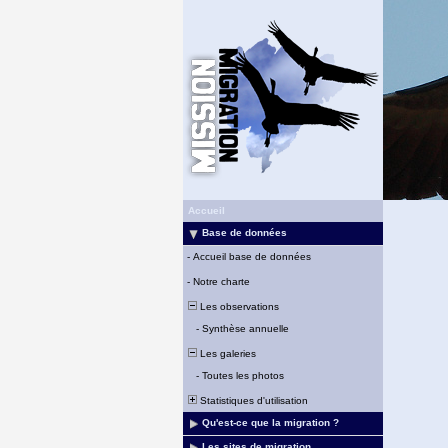
Accueil
Base de données
-
Accueil base de données
-
Notre charte
Les observations
-
Synthèse annuelle
Les galeries
-
Toutes les photos
Statistiques d'utilisation
Qu'est-ce que la migration ?
Les sites de migration