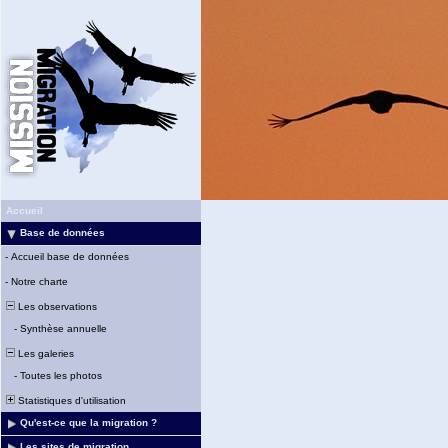
Accueil
Base de données
-
Accueil base de données
-
Notre charte
Les observations
-
Synthèse annuelle
Les galeries
-
Toutes les photos
Statistiques d'utilisation
Qu'est-ce que la migration ?
Les sites de migration