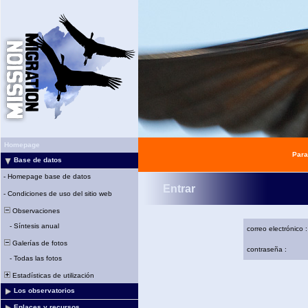
Homepage
Para
Base de datos
-
Homepage base de datos
Entrar
-
Condiciones de uso del sitio web
Observaciones
-
Síntesis anual
correo electrónico :
Galerías de fotos
contraseña :
-
Todas las fotos
Estadísticas de utilización
Los observatorios
Enlaces y recursos