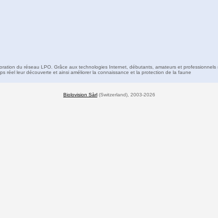
boration du réseau LPO. Grâce aux technologies Internet, débutants, amateurs et professionnels 
s réel leur découverte et ainsi améliorer la connaissance et la protection de la faune
Biolovision Sàrl
(Switzerland), 2003-2026