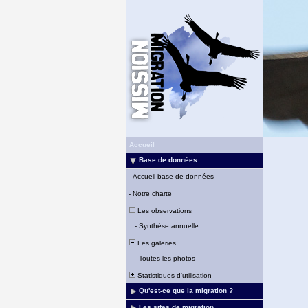
Accueil
Base de données
-
Accueil base de données
-
Notre charte
Les observations
-
Synthèse annuelle
Les galeries
-
Toutes les photos
Statistiques d'utilisation
Qu'est-ce que la migration ?
Les sites de migration