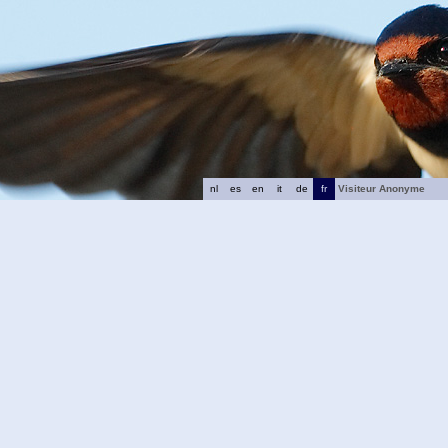
nl
es
en
it
de
fr
Visiteur Anonyme