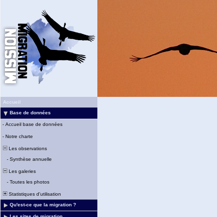
Accueil
Base de données
-
Accueil base de données
-
Notre charte
Les observations
-
Synthèse annuelle
Les galeries
-
Toutes les photos
Statistiques d'utilisation
Qu'est-ce que la migration ?
Les sites de migration