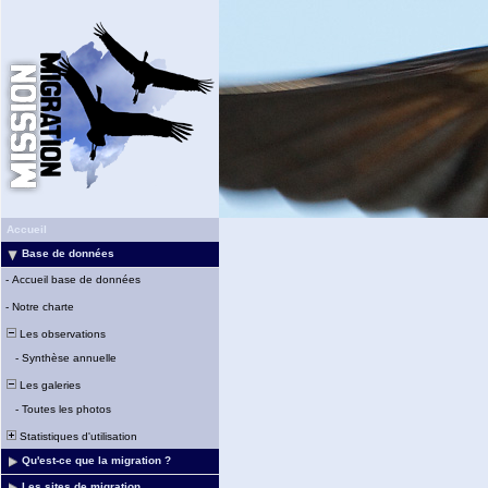
Accueil
Base de données
-
Accueil base de données
-
Notre charte
Les observations
-
Synthèse annuelle
Les galeries
-
Toutes les photos
Statistiques d'utilisation
Qu'est-ce que la migration ?
Les sites de migration