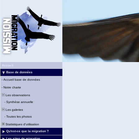
Accueil
Base de données
-
Accueil base de données
-
Notre charte
Les observations
-
Synthèse annuelle
Les galeries
-
Toutes les photos
Statistiques d'utilisation
Qu'est-ce que la migration ?
Les sites de migration