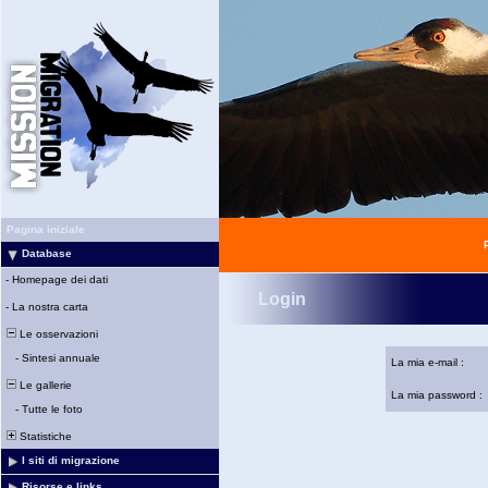
Pagina iniziale
Database
-
Homepage dei dati
Login
-
La nostra carta
Le osservazioni
-
Sintesi annuale
La mia e-mail :
Le gallerie
La mia password :
-
Tutte le foto
Statistiche
I siti di migrazione
Risorse e links