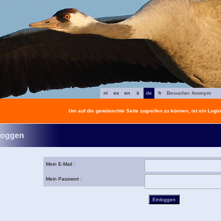
nl
es
en
it
de
fr
Besucher Anonym
Um auf die gewünschte Seite zugreifen zu können, ist ein Login 
loggen
Mein E-Mail :
Mein Passwort :