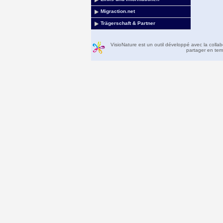
Migraction.net
Trägerschaft & Partner
VisioNature est un outil développé avec la colla
partager en temp