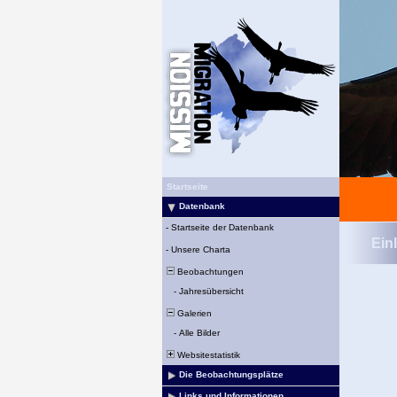
Startseite
Datenbank
-
Startseite der Datenbank
Ein
-
Unsere Charta
Beobachtungen
-
Jahresübersicht
Galerien
-
Alle Bilder
Websitestatistik
Die Beobachtungsplätze
Links und Informationen