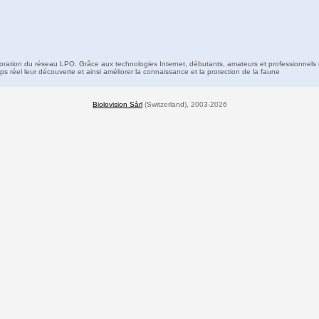
boration du réseau LPO. Grâce aux technologies Internet, débutants, amateurs et professionnels 
s réel leur découverte et ainsi améliorer la connaissance et la protection de la faune
Biolovision Sàrl
(Switzerland), 2003-2026