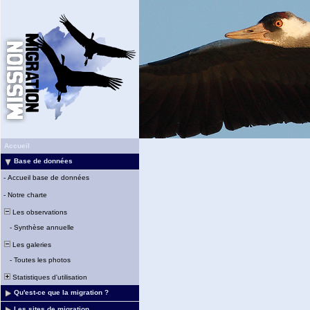
Accueil
Base de données
-
Accueil base de données
-
Notre charte
Les observations
-
Synthèse annuelle
Les galeries
-
Toutes les photos
Statistiques d'utilisation
Qu'est-ce que la migration ?
Les sites de migration