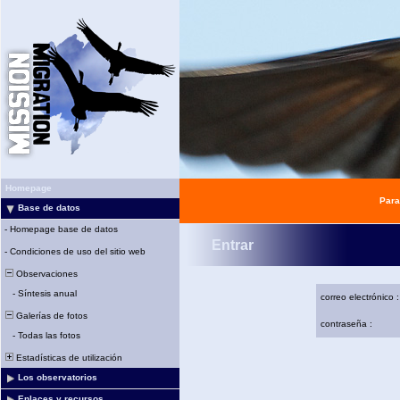
Homepage
Para
Base de datos
-
Homepage base de datos
Entrar
-
Condiciones de uso del sitio web
Observaciones
-
Síntesis anual
correo electrónico :
Galerías de fotos
contraseña :
-
Todas las fotos
Estadísticas de utilización
Los observatorios
Enlaces y recursos