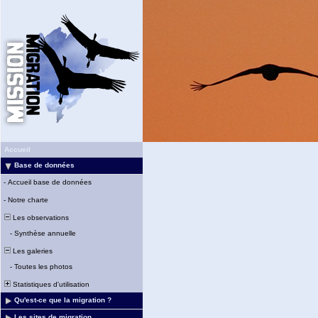
Accueil
Base de données
-
Accueil base de données
-
Notre charte
Les observations
-
Synthèse annuelle
Les galeries
-
Toutes les photos
Statistiques d'utilisation
Qu'est-ce que la migration ?
Les sites de migration