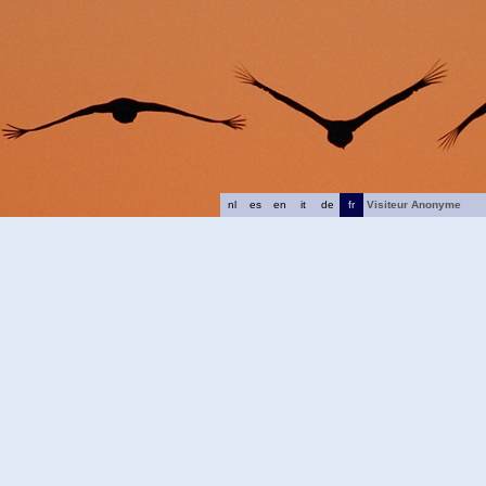
nl
es
en
it
de
fr
Visiteur Anonyme