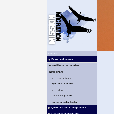
Accueil
Base de données
-
Accueil base de données
-
Notre charte
Les observations
-
Synthèse annuelle
Les galeries
-
Toutes les photos
Statistiques d'utilisation
Qu'est-ce que la migration ?
Les sites de migration