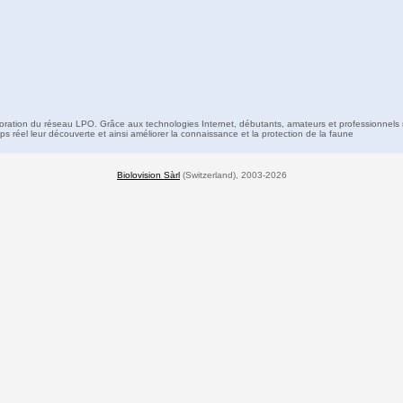
boration du réseau LPO. Grâce aux technologies Internet, débutants, amateurs et professionnels 
s réel leur découverte et ainsi améliorer la connaissance et la protection de la faune
Biolovision Sàrl
(Switzerland), 2003-2026