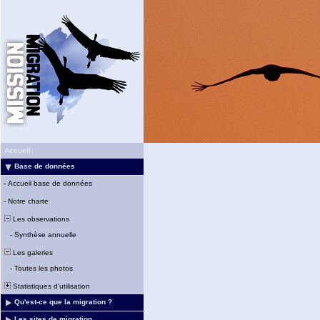
Accueil
Base de données
-
Accueil base de données
-
Notre charte
Les observations
-
Synthèse annuelle
Les galeries
-
Toutes les photos
Statistiques d'utilisation
Qu'est-ce que la migration ?
Les sites de migration