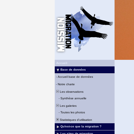
Accueil
Base de données
-
Accueil base de données
-
Notre charte
Les observations
-
Synthèse annuelle
Les galeries
-
Toutes les photos
Statistiques d'utilisation
Qu'est-ce que la migration ?
Les sites de migration