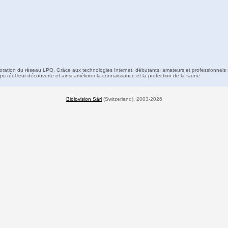
boration du réseau LPO. Grâce aux technologies Internet, débutants, amateurs et professionnels 
s réel leur découverte et ainsi améliorer la connaissance et la protection de la faune
Biolovision Sàrl
(Switzerland), 2003-2026