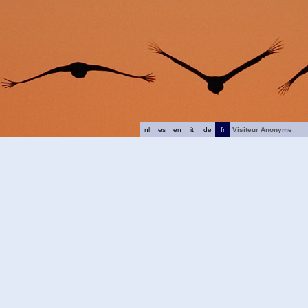
nl
es
en
it
de
fr
Visiteur Anonyme