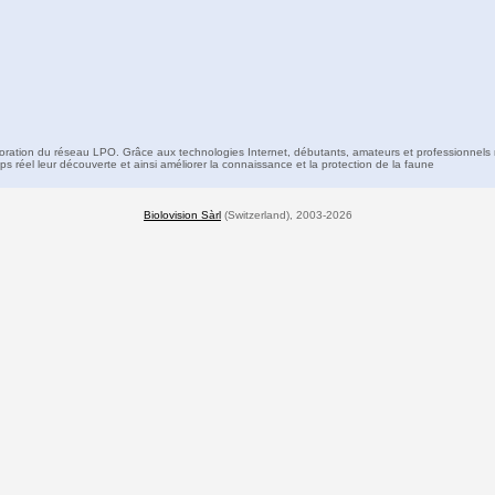
boration du réseau LPO. Grâce aux technologies Internet, débutants, amateurs et professionnels 
s réel leur découverte et ainsi améliorer la connaissance et la protection de la faune
Biolovision Sàrl
(Switzerland), 2003-2026