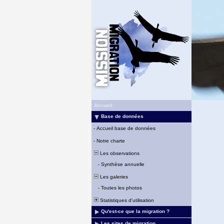
Accueil
Base de données
-
Accueil base de données
-
Notre charte
Les observations
-
Synthèse annuelle
Les galeries
-
Toutes les photos
Statistiques d'utilisation
Qu'est-ce que la migration ?
Les sites de migration