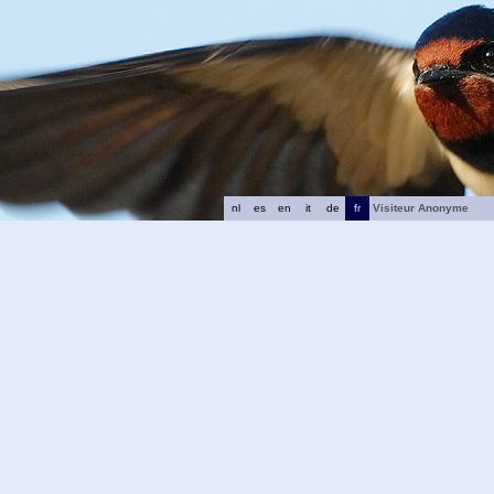
nl
es
en
it
de
fr
Visiteur Anonyme