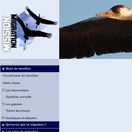
Accueil
Base de données
-
Accueil base de données
-
Notre charte
Les observations
-
Synthèse annuelle
Les galeries
-
Toutes les photos
Statistiques d'utilisation
Qu'est-ce que la migration ?
Les sites de migration