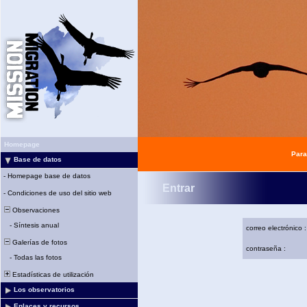
Homepage
Para
Base de datos
-
Homepage base de datos
Entrar
-
Condiciones de uso del sitio web
Observaciones
-
Síntesis anual
correo electrónico :
Galerías de fotos
contraseña :
-
Todas las fotos
Estadísticas de utilización
Los observatorios
Enlaces y recursos