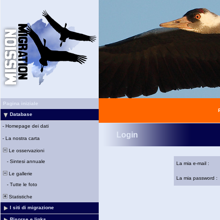
Pagina iniziale
Database
-
Homepage dei dati
Login
-
La nostra carta
Le osservazioni
-
Sintesi annuale
La mia e-mail :
Le gallerie
La mia password :
-
Tutte le foto
Statistiche
I siti di migrazione
Risorse e links